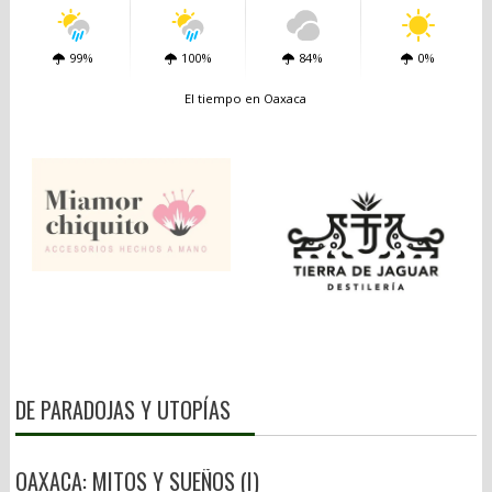
99%
100%
84%
0%
El tiempo en Oaxaca
DE PARADOJAS Y UTOPÍAS
OAXACA: MITOS Y SUEÑOS (I)