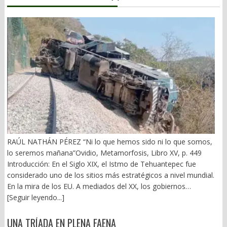
RAÚL NATHÁN PÉREZ “Ni lo que hemos sido ni lo que somos,
lo seremos mañana”Ovidio, Metamorfosis, Libro XV, p. 449
Introducción: En el Siglo XIX, el Istmo de Tehuantepec fue
considerado uno de los sitios más estratégicos a nivel mundial.
En la mira de los EU. A mediados del XX, los gobiernos
emanados del PRI iniciaron una serie de proyectos, todos
[Seguir leyendo...]
fracasados. Puente Multimodal Transístmico, Corredor
Transístmico, Proyecto Alfa-Omega, Plan Puebla-Panamá y
UNA TRÍADA EN PLENA FAENA