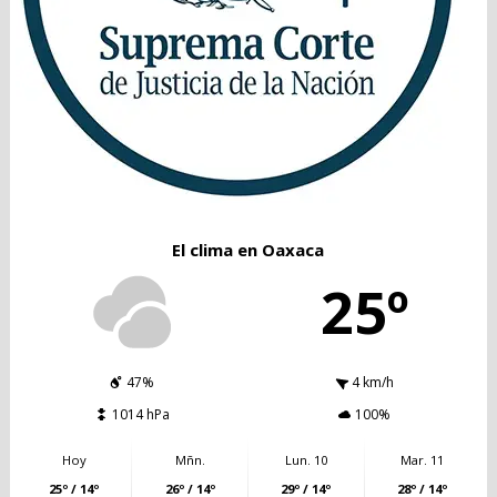
El clima en Oaxaca
25º
47%
4 km/h
1014 hPa
100%
Hoy
Mñn.
Lun. 10
Mar. 11
25º / 14º
26º / 14º
29º / 14º
28º / 14º