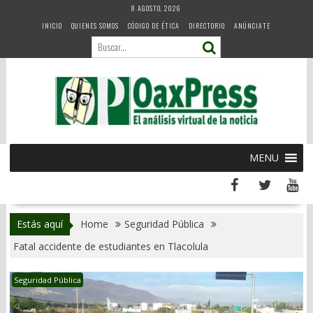
Skip
8 AGOSTO, 2026
to
INICIO
QUIENES SOMOS
CÓDIGO DE ÉTICA
DIRECTORIO
ANÚNCIATE
content
MENU
Estás aquí
Home
Seguridad Pública
Fatal accidente de estudiantes en Tlacolula
Seguridad Pública