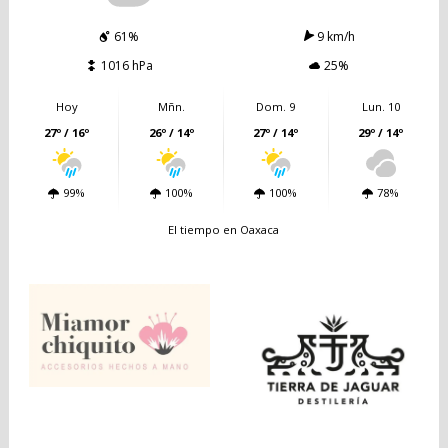
61%
9 km/h
1016 hPa
25%
Hoy
Mñn.
Dom. 9
Lun. 10
27º / 16º
26º / 14º
27º / 14º
29º / 14º
99%
100%
100%
78%
El tiempo en Oaxaca