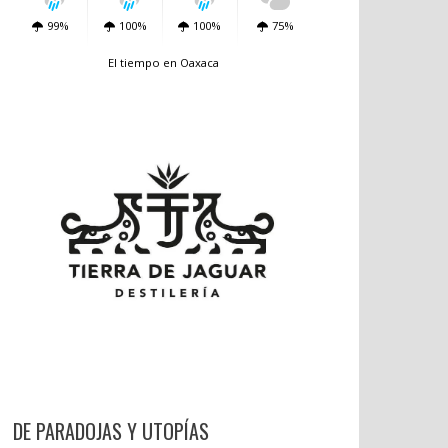
99%
100%
100%
75%
El tiempo en Oaxaca
DE PARADOJAS Y UTOPÍAS