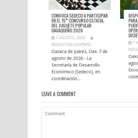
CONVOCA SEDECO A PARTICIPAR
DISP
EN EL 15° CONCURSO ESTATAL
PARA
DEL JUGUETE POPULAR
PUER
OAXAQUEÑO 2026
OPER
DICI
7 AGOSTO, 2026
7 
REDACCIÓN OAXPRESS
REDA
Oaxaca de Juárez, Oax. 7 de
Oaxa
agosto de 2026.- La
agos
Secretaría de Desarrollo
Esco
Económico (Sedeco), en
cone
coordinación...
LEAVE A COMMENT