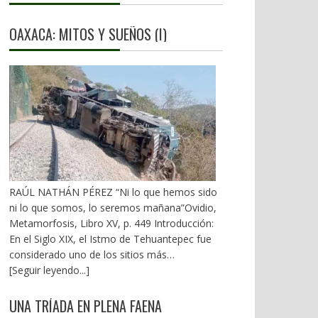
OAXACA: MITOS Y SUEÑOS (I)
RAÚL NATHÁN PÉREZ “Ni lo que hemos sido
ni lo que somos, lo seremos mañana”Ovidio,
Metamorfosis, Libro XV, p. 449 Introducción:
En el Siglo XIX, el Istmo de Tehuantepec fue
considerado uno de los sitios más
estratégicos a nivel mundial. En la mira de los
[Seguir leyendo...]
EU. A mediados del XX, los gobiernos
emanados del PRI iniciaron una serie de
UNA TRÍADA EN PLENA FAENA
proyectos, todos fracasados. Puente