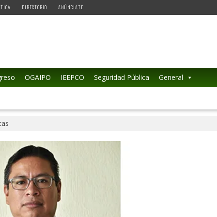
ÉTICA
DIRECTORIO
ANÚNCIATE
reso
OGAIPO
IEEPCO
Seguridad Pública
General
cas