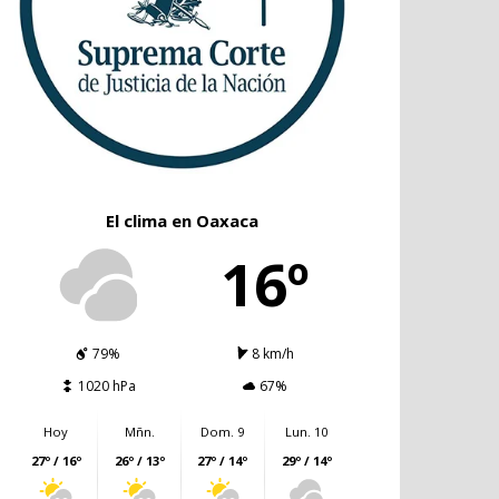
El clima en Oaxaca
16º
79%
8 km/h
1020 hPa
67%
Hoy
Mñn.
Dom. 9
Lun. 10
27º / 16º
26º / 13º
27º / 14º
29º / 14º