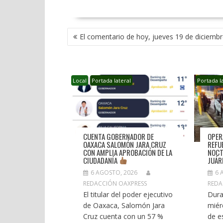
NAVEGACIÓN
El comentario de hoy, jueves 19 de diciemb
DE
ENTRADAS
Local
Portada lateral
Portada l
CUENTA GOBERNADOR DE
OPER
OAXACA SALOMÓN JARA CRUZ
REFU
CON AMPLIA APROBACIÓN DE LA
NOCT
CIUDADANÍA
JUÁR
6 
6 AGOSTO, 2026
REDA
REDACCIÓN OAXPRESS
Dura
El titular del poder ejecutivo
miér
de Oaxaca, Salomón Jara
de e
Cruz cuenta con un 57 %