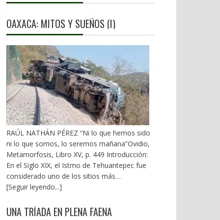
OAXACA: MITOS Y SUEÑOS (I)
RAÚL NATHÁN PÉREZ “Ni lo que hemos sido
ni lo que somos, lo seremos mañana”Ovidio,
Metamorfosis, Libro XV, p. 449 Introducción:
En el Siglo XIX, el Istmo de Tehuantepec fue
considerado uno de los sitios más
estratégicos a nivel mundial. En la mira de los
[Seguir leyendo...]
EU. A mediados del XX, los gobiernos
emanados del PRI iniciaron una serie de
UNA TRÍADA EN PLENA FAENA
proyectos, todos fracasados. Puente