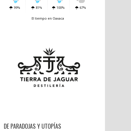
99%
81%
100%
67%
El tiempo en Oaxaca
DE PARADOJAS Y UTOPÍAS