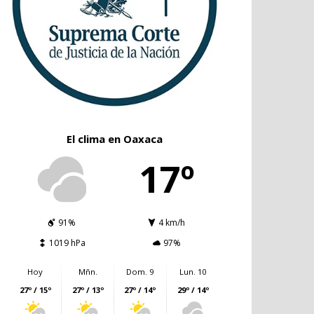
El clima en Oaxaca
17º
91%
4 km/h
1019 hPa
97%
Hoy
Mñn.
Dom. 9
Lun. 10
27º / 15º
27º / 13º
27º / 14º
29º / 14º