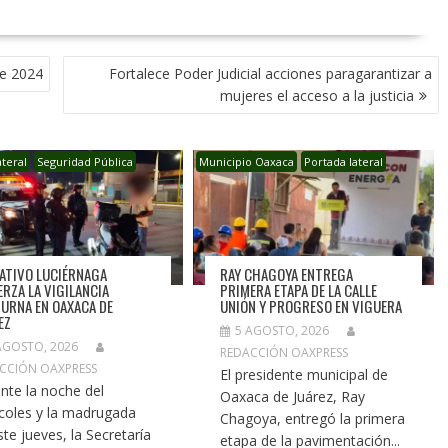
re 2024
Fortalece Poder Judicial acciones paragarantizar a
mujeres el acceso a la justicia
ateral
Seguridad Pública
Municipio Oaxaca
Portada lateral
ATIVO LUCIÉRNAGA
RAY CHAGOYA ENTREGA
ERZA LA VIGILANCIA
PRIMERA ETAPA DE LA CALLE
URNA EN OAXACA DE
UNIÓN Y PROGRESO EN VIGUERA
EZ
5 AGOSTO, 2026
AGOSTO, 2026
REDACCIÓN OAXPRESS
CCIÓN OAXPRESS
El presidente municipal de
nte la noche del
Oaxaca de Juárez, Ray
coles y la madrugada
Chagoya, entregó la primera
ste jueves, la Secretaría
etapa de la pavimentación...