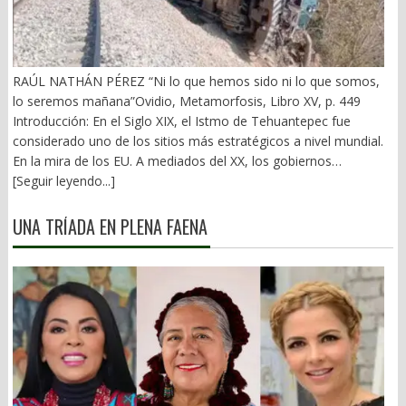
RAÚL NATHÁN PÉREZ “Ni lo que hemos sido ni lo que somos,
lo seremos mañana”Ovidio, Metamorfosis, Libro XV, p. 449
Introducción: En el Siglo XIX, el Istmo de Tehuantepec fue
considerado uno de los sitios más estratégicos a nivel mundial.
En la mira de los EU. A mediados del XX, los gobiernos
emanados del PRI iniciaron una serie de proyectos, todos
[Seguir leyendo...]
fracasados. Puente Multimodal Transístmico, Corredor
Transístmico, Proyecto Alfa-Omega, Plan Puebla-Panamá y
UNA TRÍADA EN PLENA FAENA
otros. En 2018, la 4T volvió a la carga, considerándolo uno de
sus proyectos emblemáticos. El costo fue altísimo, permeado
por la corrupción y la complicidad. Sobre la vieja vía inaugurada
por el general Porfirio Díaz (1907), se montaron nuevas vías. En
2026 sigue siendo un fiasco. 1).- La primera falacia Se ha dicho
que el Corredor Interoceánico del Istmo de Tehuantepec (CIIT),
competiría con el Canal de Panamá. Falso. Un ejemplo: Éste
movilizó en sus esclusas originales y ampliadas en 2025, 489.1
millones de toneladas de carga. En 2 años, el CIIT sólo movió