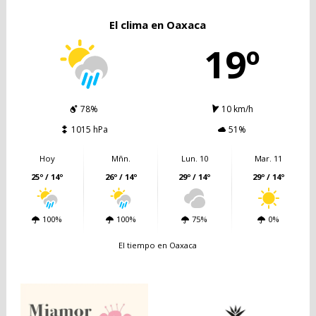
El clima en Oaxaca
19º
78%
10 km/h
1015 hPa
51%
Hoy
Mñn.
Lun. 10
Mar. 11
25º / 14º
26º / 14º
29º / 14º
29º / 14º
100%
100%
75%
0%
El tiempo en Oaxaca