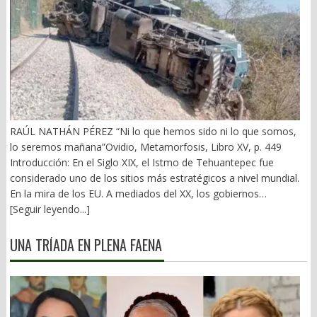
RAÚL NATHÁN PÉREZ “Ni lo que hemos sido ni lo que somos,
lo seremos mañana”Ovidio, Metamorfosis, Libro XV, p. 449
Introducción: En el Siglo XIX, el Istmo de Tehuantepec fue
considerado uno de los sitios más estratégicos a nivel mundial.
En la mira de los EU. A mediados del XX, los gobiernos
emanados del PRI iniciaron una serie de proyectos, todos
[Seguir leyendo...]
fracasados. Puente Multimodal Transístmico, Corredor
Transístmico, Proyecto Alfa-Omega, Plan Puebla-Panamá y
UNA TRÍADA EN PLENA FAENA
otros. En 2018, la 4T volvió a la carga, considerándolo uno de
sus proyectos emblemáticos. El costo fue altísimo, permeado
por la corrupción y la complicidad. Sobre la vieja vía inaugurada
por el general Porfirio Díaz (1907), se montaron nuevas vías. En