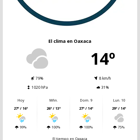
El clima en Oaxaca
14º
79%
8 km/h
1020 hPa
31%
Hoy
Mñn.
Dom. 9
Lun. 10
27º / 16º
26º / 13º
27º / 14º
29º / 14º
99%
100%
100%
75%
El tiempo en Oaxaca